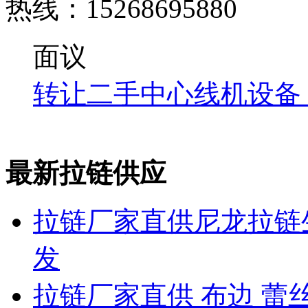
热线：15268695880
面议
转让二手中心线机设备 
最新拉链供应
拉链厂家直供尼龙拉链生
发
拉链厂家直供 布边 蕾