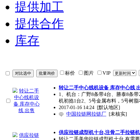
提供加工
提供合作
库存
标价
图片
VIP
转让二手中心线机设备 库存中心线 
1、机台：广野8条带4台、勝泰8条
机初捻1台2、5号金属布料，5号树
2017-01-16 14:24
[默认地区]
中国拉链网拉链厂
[未核实]
供应拉链成型机十台,注骨二手拉链
转让二手美华拉链成型机十台,有需