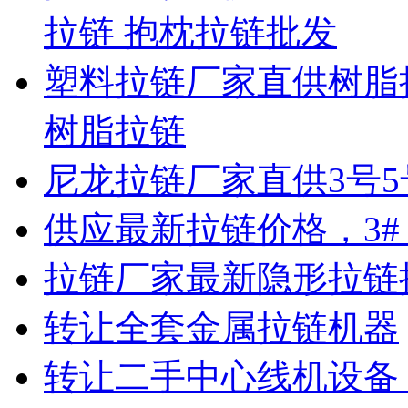
拉链 抱枕拉链批发
塑料拉链厂家直供树脂
树脂拉链
尼龙拉链厂家直供3号5
供应最新拉链价格，3#
拉链厂家最新隐形拉链
转让全套金属拉链机器
转让二手中心线机设备 