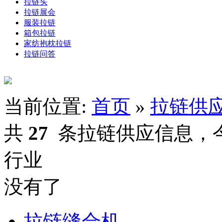
拉链头
拉链展会
服装拉链
箱包拉链
家纺抱枕拉链
拉链问答
当前位置:
首页
»
拉链供
共
27
条拉链供应信息，
行业
没有了
拉链缝合机