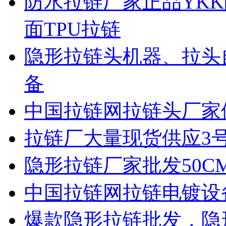
防水拉链厂家正品YKK
面TPU拉链
隐形拉链头机器、拉头
备
中国拉链网拉链头厂家
拉链厂大量现货供应3
隐形拉链厂家批发50C
中国拉链网拉链电镀设
爆款隐形拉链批发，隐