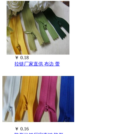
￥
0.18
拉链厂家直供 布边 蕾
￥
0.16