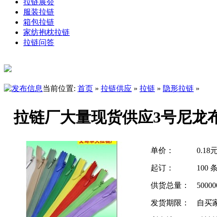
拉链展会
服装拉链
箱包拉链
家纺抱枕拉链
拉链问答
当前位置:
首页
»
拉链供应
»
拉链
»
隐形拉链
»
拉链厂大量现货供应3号尼龙
单价：
0.18
起订：
100 
供货总量：
5000
发货期限：
自买