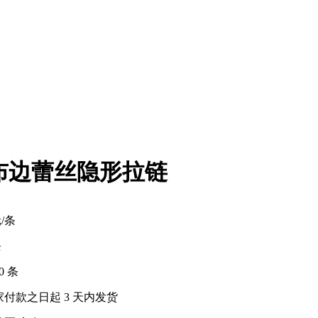
布边蕾丝隐形拉链
元/条
条
00 条
家付款之日起
3
天内发货