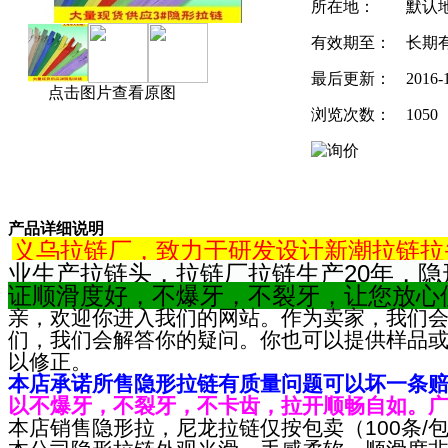
所在地：
默认
有效期至：
长期
最后更新：
2016-
点击图片查看原图
浏览次数：
1050
产品详细说明
义乌拉链厂，
致力于研发设计新潮拉链拉
业生产拉链头，拉链厂拉链生产20年，隐
证顺滑度好，不爆牙，不裂牙，让您放心
亲，欢迎你进入我们的网站。作为卖家，我们
们，我们会解答你的疑问。你也可以提供样品
以修正。
本店承诺所售隐形拉链有质量问题可以坏一条
以不爆牙，不裂牙，不卡齿，拉开顺畅自如。
本店销售隐形拉，尼龙拉链仅按包卖（100条/