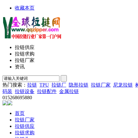
收藏本页
拉链供应
拉链求购
拉链厂家
资讯
热门搜索：
拉链
TPU
拉链厂
隐形拉链
拉链厂家
尼龙拉链
码装
拉链设备
拉链配件
金属拉链
015268695880
首页
拉链厂家
拉链供应
拉链求购